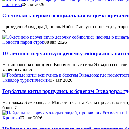
Политика
08 авг 2026
Состоялась первая официальная встреча президе
Президент Эквадора Даниэль Нобоа 7 августа провел двусторо
Вс…
Новости парой строк
08 авг 2026
10-летнюю перуанскую девочку собирались насил
Национальная полиция и Вооруженные силы Эквадора спасли 1
коренных наро…
Эквадор туристический
07 авг 2026
Горбатые киты вернулись к берегам Эквадора: г
На пляжах Эсмеральдас, Манаби и Санта Елена предлагаются т
более 7…
Хроника
07 авг 2026