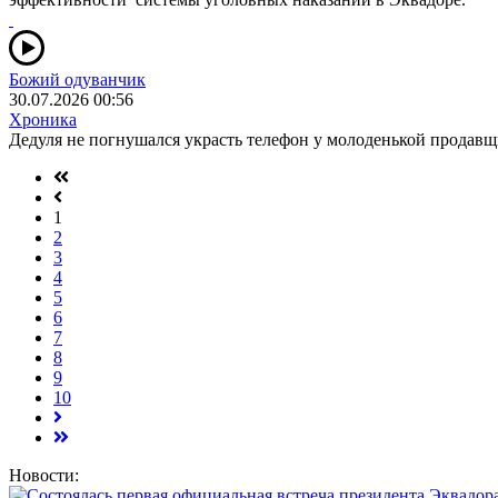
Божий одуванчик
30.07.2026 00:56
Хроника
Дедуля не погнушался украсть телефон у молоденькой продав
1
2
3
4
5
6
7
8
9
10
Новости: