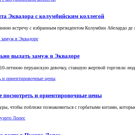
нта Эквадора с колумбийским коллегой
ннюю встречу с избранным президентом Колумбии Абелардо де ла
ьно выдать замуж в Эквадоре
0-летнюю перуанскую девочку, ставшую жертвой торговли людь
де посмотреть и ориентировочные цены
уры, чтобы поближе познакомиться с горбатыми китами, которы