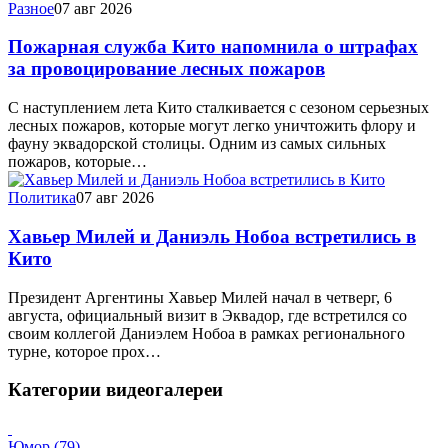
Разное
07 авг 2026
Пожарная служба Кито напомнила о штрафах
за провоцирование лесных пожаров
С наступлением лета Кито сталкивается с сезоном серьезных
лесных пожаров, которые могут легко уничтожить флору и
фауну эквадорской столицы. Одним из самых сильных
пожаров, которые…
Политика
07 авг 2026
Хавьер Милей и Даниэль Нобоа встретились в
Кито
Президент Аргентины Хавьер Милей начал в четверг, 6
августа, официальный визит в Эквадор, где встретился со
своим коллегой Даниэлем Нобоа в рамках регионального
турне, которое прох…
Категории видеогалереи
Юмор (79)