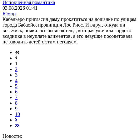
Испорченная романтика
03.08.2026 01:41
Юмор
Кабальеро пригласил даму прокатиться на лошадке по улицам
города Бабаойо, провинция Лос Риос. И вдруг, откуда ни
возьмись, появилась бывшая теща, которая уличила гордого
всадника в неуплате алиментов, а его девушке посоветовала
не заводить детей с этим негодяем.
1
2
3
4
5
6
7
8
9
10
Новости: