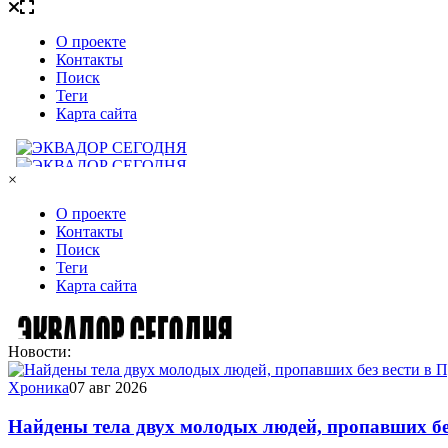
×
Новости:
Хроника
07 авг 2026
Найдены тела двух молодых людей, пропавших без