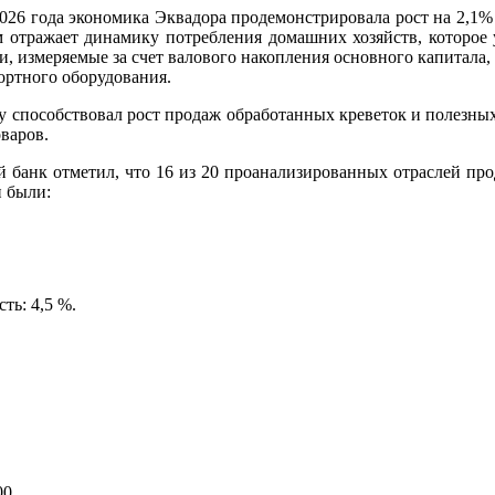
2026 года экономика Эквадора продемонстрировала рост на 2,1
ом отражает динамику потребления домашних хозяйств, которое 
, измеряемые за счет валового накопления основного капитала, 
ортного оборудования.
му способствовал рост продаж обработанных креветок и полезных
варов.
ый банк отметил, что 16 из 20 проанализированных отраслей пр
 были:
ть: 4,5 %.
00
.