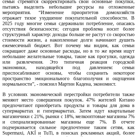
семьи стремятся скорректировать свои основные покупки,
пытаясь выделить небольшие ресурсы на отложенные
мероприятия. “Изменение приоритетов домохозяйств
отражает тихое ухудшение покупательной способности. В
2025 году многие семьи сдерживали потребление, опасаясь
отсутствия безопасности; сегодня проблема носит более
структурный характер: доходы больше не растут со скоростью
стоимости жизни, а накопленные долги начинают душить
ежемесячный бюджет. Вот почему мы видим, как семьи
сокращают даже основные расходы, но в то же время ищут
небольшие желательные товары, такие как прогулки, одежда
или развлечения. Это типичная реакция городской
экономики, находящейся под давлением: семьи
приспосабливают основы, чтобы сохранить некоторое
пространство эмоционального благополучия и ощущения
нормальности”, - пояснил Мартин Кадена, экономист.
В условиях экономической перестройки потребители также
меняют место совершения покупок. 47% жителей Китано
предпочитают приобретать продукты и товары для дома в
супермаркетах и гипермаркетах. Затем идут квартальные
магазинчики с 21%, рынки с 18%, мелкооптовые магазины 7%
и специализированные магазины еще 7%. В отчете
подчеркивается сильное предпочтение таким сетям, как
Supermaxi, AKÍ и TuTi, в поисках рекламных акций, более