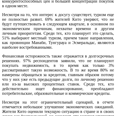
конкурентоспособных цен и большей концентрации покупок
в одном месте.
Несмотря на то, что интерес к досугу существует, туризм еще
не полностью развит. 69% жителей Кито уверяют, что не
будут путешествовать в следующем квартале, в основном по
экономическим причинам, нехватке времени и другим
личным приоритетам. Среди тех, кто планирует это сделать,
51% выбирают местный туризм, причем такие направления,
как провинции Манаби, Тунгурауа и Эсмеральдас, являются
наиболее востребованными.
Финансовая осторожность также отражается в долгосрочных
решениях. 97% респондентов заявили, что не планируют
покупать недвижимость, в то время как только 3%
рассматривают такую возможность. В то же время 80% не
намерены обращаться за кредитом, главным образом потому
что у них уже есть предыдущие долги, по личному решению
или из-за высоких процентных ставок. Среди тех, кто
действительно ищет финансирование, преобладают
потребительские, образовательные и коммерческие кредиты.
Несмотря на этот ограничительный сценарий, в отчете
отмечается небольшое улучшение экономических ожиданий.
Жители Кито оценили текущую ситуацию в стране и в своих