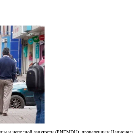
тицы и неполной занятости (ENEMDU), проведенным Националь