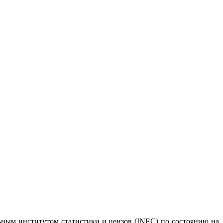
ным институтом статистики и цензов (INEC) по состоянию на