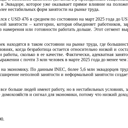
а в Эквадоре, которое уже оказывает прямое влияние на полож
олее нестабильных форм занятости на рынке труда.
лся с USD 476 в среднем по состоянию на март 2025 года до U
лной занятости – категории, которая объединяет работников,
 намерения или готовности работать дольше. Этот сегмент выро
ек находятся в таком состоянии на рынке труда, где большинс
ловиях, когда безработица остается относительно низкой и сост
и работы, сколько в ее качестве. Фактически, адекватная занято
ражении с почти 3 млн человек в марте 2025 года до менее чем 2
на экономику. По данным INEC, более 5,6 млн эквадорцев трудя
сширение неполной занятости и неформальной занятости создает
: все больше людей имеют работу, но в нестабильных условиях
ние домохозяйств и сигнал для экономики, потому что низкий дох
00
.