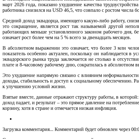
март 2026 года, показано ухудшение качества трудоустройств
работника снизился на USD 46,5, что совпало с ростом числа б
Средний доход эквадорца, имеющего какую-либо работу, снизи
это сокращение, является рост так называемой другой непо
работающих меньше установленного законом рабочего дня, без
означает рост более чем на 5 % всего за двенадцать месяцев.
В абсолютном выражении это означает, что более 3 млн челов
показатель особенно актуален, поскольку он наблюдается в ус
эквадорского рынка труда заключается не столько в отсутстви
плате и 8-часовому рабочему дню, сократилась в абсолютном вы
Это ухудшение напрямую связано с влиянием неформальности 
доходы, стабильность и доступ к социальному обеспечению. Ра
к улучшению условий жизни.
Взятые вместе, данные отражают структуру работы, в которой
доход падает, и результат – это прямое давление на потребле
корзину, хотя в стране и отмечается низкая инфляция.
Загрузка комментария...
Комментарий будет обновлен через
00: