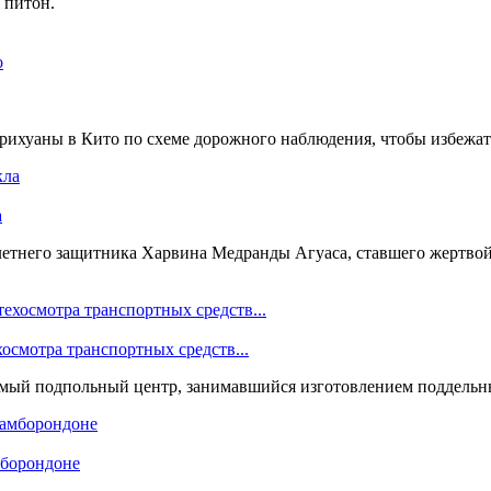
 питон.
рихуаны в Кито по схеме дорожного наблюдения, чтобы избежать 
а
-летнего защитника Харвина Медранды Агуаса, ставшего жертво
осмотра транспортных средств...
мый подпольный центр, занимавшийся изготовлением поддельных
мборондоне