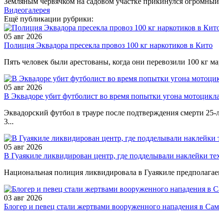
Земляным червячком на садовом участке прикинулся огромный
Видеогалерея
Ещё публикации рубрики:
05 авг 2026
Полиция Эквадора пресекла провоз 100 кг наркотиков в Кито
Пять человек были арестованы, когда они перевозили 100 кг ма
05 авг 2026
В Эквадоре убит футболист во время попытки угона мотоцикл
Эквадорский футбол в трауре после подтверждения смерти 25
3...
05 авг 2026
В Гуаякиле ликвидирован центр, где подделывали наклейки тех
Национальная полиция ликвидировала в Гуаякиле предполагае
03 авг 2026
Блогер и певец стали жертвами вооруженного нападения в Са