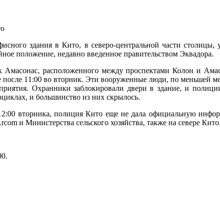
сного здания в Кито, в северо-центральной части столицы, у
айное положение, недавно введенное правительством Эквадора.
к Амасонас, расположенного между проспектами Колон и Амас
 после 11:00 во вторник. Эти вооруженные люди, по меньшей ме
приятия. Охранники заблокировали двери в здание, и полиции 
оциклах, и большинство из них скрылось.
ле 12:00 вторника, полиция Кито еще не дала официальную инф
com и Министерства сельского хозяйства, также на севере Кито
00
.