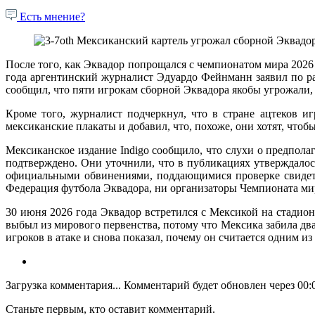
Есть мнение?
После того, как Эквадор попрощался с чемпионатом мира 2026 
года аргентинский журналист Эдуардо Фейнманн заявил по рад
сообщил, что пяти игрокам сборной Эквадора якобы угрожали,
Кроме того, журналист подчеркнул, что в стране ацтеков и
мексиканские плакаты и добавил, что, похоже, они хотят, чтоб
Мексиканское издание Indigo сообщило, что слухи о предпола
подтверждено. Они уточнили, что в публикациях утверждалос
официальными обвинениями, поддающимися проверке свидете
Федерация футбола Эквадора, ни организаторы Чемпионата мира
30 июня 2026 года Эквадор встретился с Мексикой на стадион
выбыл из мирового первенства, потому что Мексика забила дв
игроков в атаке и снова показал, почему он считается одним и
Загрузка комментария...
Комментарий будет обновлен через
00:
Станьте первым, кто оставит комментарий.