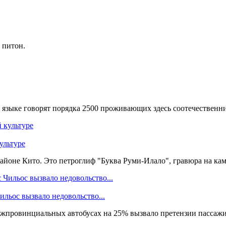
 питон.
языке говорят порядка 2500 проживающих здесь соотечественник
ультуре
оне Кито. Это петроглиф "Буква Руми-Илало", гравюра на камне
льос вызвало недовольство...
провинциальных автобусах на 25% вызвало претензии пассажиро