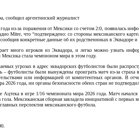
года из-за поражения от Мексики со счетом 2:0, появилась инфо
ио Mitre, что “подтверждено: со стороны мексиканского карте
 сообщив конкретные данные об их родственниках в Эквадоре и
грает много игроков из Эквадора, и легко можно узнать инфо
ы Мексика стала чемпионом мира в этом году.
гаемых угрозах в адрес эквадорских футболистов были распрост
ь – футболисты были вынуждены проиграть матч из-за страха в
льствами или информацией от компетентных органов. В отчете
 2026 года, ни органы безопасности обеих стран не подтвердил
е Ацтека в игре 1/16 чемпионата мира 2026 года. Матч начался 
а гола. Мексиканская сборная завладела инициативой с первых
з главных перспектив мексиканского футбола.
00
.