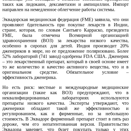
таких как лидокаин, дексаметазон и ампициллин. Импорт
направлен на немедленное облегчение работы системы.
Эквадорская медицинская федерация (FME) заявила, что они
проявляют бдительность при покупке лекарств в Индии,
стране, которая, по словам Сантьяго Карраско, президента
FME, была отмечена Всемирной организацией
здравоохранения (ВОЗ) за лекарства низкого качества,
особенно в сиропах для детей. Индия производит 20%
дженериков в мире, но ее предложение поляризовано. Более
52% лабораторий (741 завод) одобрены FDA США. Дженерик
– это лекарственный препарат, который в своей основе имеет
то же количество и качество активного вещества, что и в
оригинальном средстве. Обязательное условие –
эффективность дженерика.
Но есть риск: местные и международные медицинские
организации (такие как ВОЗ) предупреждают, что в
неквалифицированных лабораториях используются
препараты низкого качества. Эксперты утверждают, что
дженерики обладают такой же эффективностью и
регулированием, как и фирменные, но за небольшую
стоимость. В Эквадоре фирменный препарат стоит в пять раз
дороже, чем его непатентованная версия. Правительство
Эквадора заверяет, что будет покупать только у этих