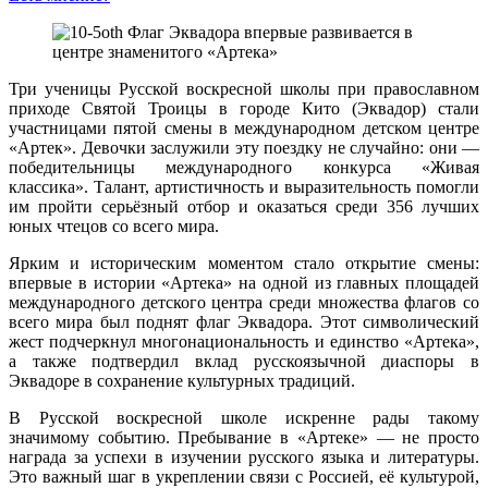
Три ученицы Русской воскресной школы при православном
приходе Святой Троицы в городе Кито (Эквадор) стали
участницами пятой смены в международном детском центре
«Артек». Девочки заслужили эту поездку не случайно: они —
победительницы международного конкурса «Живая
классика». Талант, артистичность и выразительность помогли
им пройти серьёзный отбор и оказаться среди 356 лучших
юных чтецов со всего мира.
Ярким и историческим моментом стало открытие смены:
впервые в истории «Артека» на одной из главных площадей
международного детского центра среди множества флагов со
всего мира был поднят флаг Эквадора. Этот символический
жест подчеркнул многонациональность и единство «Артека»,
а также подтвердил вклад русскоязычной диаспоры в
Эквадоре в сохранение культурных традиций.
В Русской воскресной школе искренне рады такому
значимому событию. Пребывание в «Артеке» — не просто
награда за успехи в изучении русского языка и литературы.
Это важный шаг в укреплении связи с Россией, её культурой,