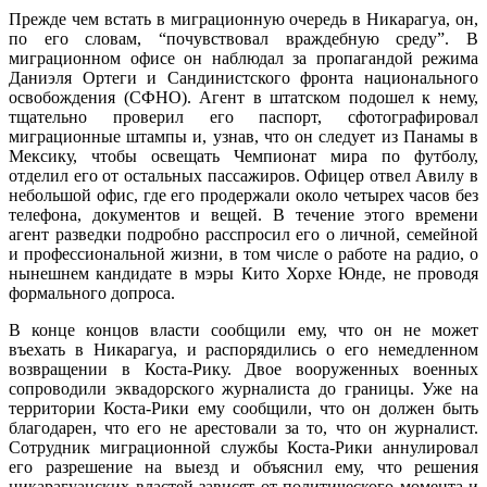
Прежде чем встать в миграционную очередь в Никарагуа, он,
по его словам, “почувствовал враждебную среду”. В
миграционном офисе он наблюдал за пропагандой режима
Даниэля Ортеги и Сандинистского фронта национального
освобождения (СФНО). Агент в штатском подошел к нему,
тщательно проверил его паспорт, сфотографировал
миграционные штампы и, узнав, что он следует из Панамы в
Мексику, чтобы освещать Чемпионат мира по футболу,
отделил его от остальных пассажиров. Офицер отвел Авилу в
небольшой офис, где его продержали около четырех часов без
телефона, документов и вещей. В течение этого времени
агент разведки подробно расспросил его о личной, семейной
и профессиональной жизни, в том числе о работе на радио, о
нынешнем кандидате в мэры Кито Хорхе Юнде, не проводя
формального допроса.
В конце концов власти сообщили ему, что он не может
въехать в Никарагуа, и распорядились о его немедленном
возвращении в Коста-Рику. Двое вооруженных военных
сопроводили эквадорского журналиста до границы. Уже на
территории Коста-Рики ему сообщили, что он должен быть
благодарен, что его не арестовали за то, что он журналист.
Сотрудник миграционной службы Коста-Рики аннулировал
его разрешение на выезд и объяснил ему, что решения
никарагуанских властей зависят от политического момента и