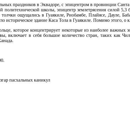
хальных праздников в Эквадоре, с эпицентром в провинции Санта
 политехнической школы, эпицентр землетрясения силой 5,3 ба
толчки ощущались в Гуаякиле, Риобамбе, Плайясе, Дауле, Ба
уло историческое здание Каса Тола в Гуаякиле. Помимо этого, о
льце, которое концентрирует некоторые из наиболее важных з
, включает в себя большое количество стран, таких как Чили
Канада.
00
.