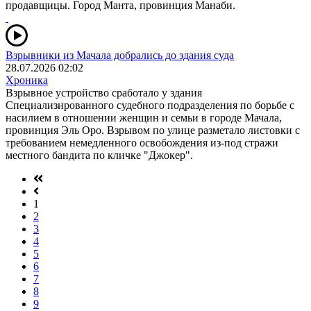
продавщицы. Город Манта, провинция Манаби.
Взрывники из Мачала добрались до здания суда
28.07.2026 02:02
Хроника
Взрывное устройство сработало у здания
Специализированного судебного подразделения по борьбе с
насилием в отношении женщин и семьи в городе Мачала,
провинция Эль Оро. Взрывом по улице разметало листовки с
требованием немедленного освобождения из-под стражи
местного бандита по кличке "Джокер".
1
2
3
4
5
6
7
8
9