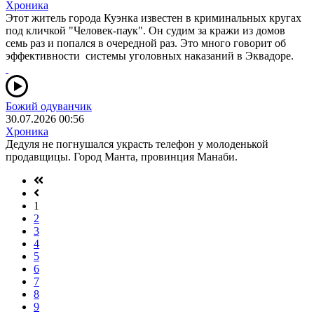
Хроника
Этот житель города Куэнка известен в криминальных кругах
под кличкой "Человек-паук". Он судим за кражи из домов
семь раз и попался в очередной раз. Это много говорит об
эффективности системы уголовных наказаний в Эквадоре.
Божий одуванчик
30.07.2026 00:56
Хроника
Дедуля не погнушался украсть телефон у молоденькой
продавщицы. Город Манта, провинция Манаби.
1
2
3
4
5
6
7
8
9