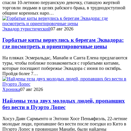
спасли 10-летнюю перуанскую девочку, ставшую жертвой
торговли людьми в целях рабского брака, в труднодоступной
общине коренных наро…
Эквадор туристический
07 авг 2026
Горбатые киты вернулись к берегам Эквадора:
где посмотреть и ориентировочные цены
На пляжах Эсмеральдас, Манаби и Санта Елена предлагаются
туры, чтобы поближе познакомиться с горбатыми китами,
которые посещают побережье Эквадора с июня по октябрь.
Пройдя более 7…
Хроника
07 авг 2026
Найдены тела двух молодых людей, пропавших
без вести в Пуэрто Лопес
Хосуэ Даян Сармьенто и Энтони Хосе Пеньяфиэль, 22-летние
молодые люди, пропавшие без вести после поездки из Кито в
Пуэрто Лопес в провинции Манаби, были найдены