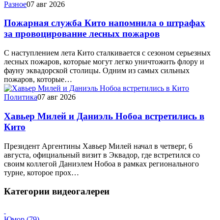
Разное
07 авг 2026
Пожарная служба Кито напомнила о штрафах
за провоцирование лесных пожаров
С наступлением лета Кито сталкивается с сезоном серьезных
лесных пожаров, которые могут легко уничтожить флору и
фауну эквадорской столицы. Одним из самых сильных
пожаров, которые…
Политика
07 авг 2026
Хавьер Милей и Даниэль Нобоа встретились в
Кито
Президент Аргентины Хавьер Милей начал в четверг, 6
августа, официальный визит в Эквадор, где встретился со
своим коллегой Даниэлем Нобоа в рамках регионального
турне, которое прох…
Категории видеогалереи
Юмор (79)