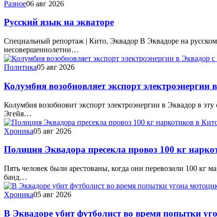
Разное
06 авг 2026
Русский язык на экваторе
Специальный репортаж | Кито, Эквадор В Эквадоре на русском
несовершеннолетни…
Политика
05 авг 2026
Колумбия возобновляет экспорт электроэнергии в
Колумбия возобновит экспорт электроэнергии в Эквадор в эту 
Эгейя…
Хроника
05 авг 2026
Полиция Эквадора пресекла провоз 100 кг нарко
Пять человек были арестованы, когда они перевозили 100 кг м
банд…
Хроника
05 авг 2026
В Эквадоре убит футболист во время попытки уг