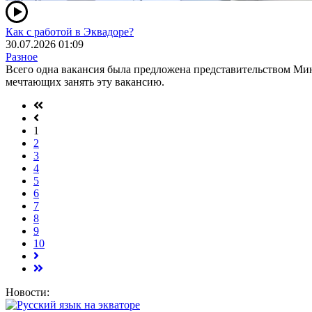
Как с работой в Эквадоре?
30.07.2026 01:09
Разное
Всего одна вакансия была предложена представительством Мин
мечтающих занять эту вакансию.
1
2
3
4
5
6
7
8
9
10
Новости: