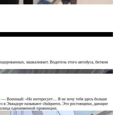
оцированных, зашкаливает. Водитель этого автобуса, битком
 — Военный: «Не интересует… Я не хочу тебя здесь больше
ого в Эквадоре называют chulqueros. Это ростовщики, дающие
столица одноименной провинции.