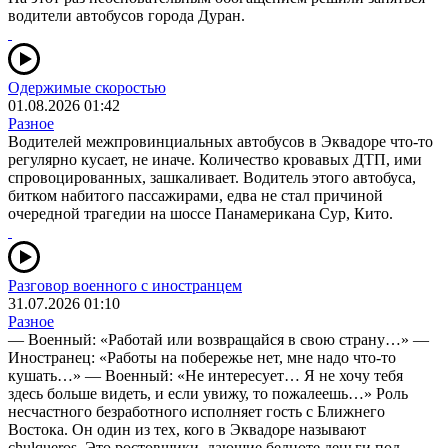
водители автобусов города Дуран.
Одержимые скоростью
01.08.2026 01:42
Разное
Водителей межпровинциальных автобусов в Эквадоре что-то
регулярно кусает, не иначе. Количество кровавых ДТП, ими
спровоцированных, зашкаливает. Водитель этого автобуса,
битком набитого пассажирами, едва не стал причиной
очередной трагедии на шоссе Панамерикана Сур, Кито.
Разговор военного с иностранцем
31.07.2026 01:10
Разное
— Военный: «Работай или возвращайся в свою страну…» —
Иностранец: «Работы на побережье нет, мне надо что-то
кушать…» — Военный: «Не интересует… Я не хочу тебя
здесь больше видеть, и если увижу, то пожалеешь…» Роль
несчастного безработного исполняет гость с Ближнего
Востока. Он один из тех, кого в Эквадоре называют
chulqueros. Это ростовщики, дающие бедноте деньги под