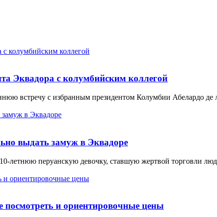
нта Эквадора с колумбийским коллегой
ннюю встречу с избранным президентом Колумбии Абелардо де ла
ьно выдать замуж в Эквадоре
0-летнюю перуанскую девочку, ставшую жертвой торговли людь
де посмотреть и ориентировочные цены