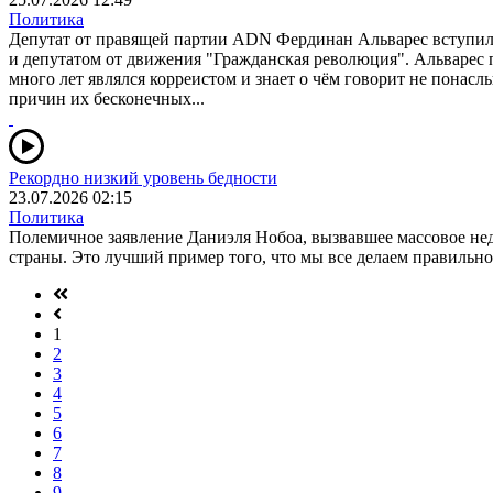
Политика
Депутат от правящей партии ADN Фердинан Альварес вступил 
и депутатом от движения "Гражданская революция". Альварес 
много лет являлся корреистом и знает о чём говорит не пона
причин их бесконечных...
Рекордно низкий уровень бедности
23.07.2026 02:15
Политика
Полемичное заявление Даниэля Нобоа, вызвавшее массовое недо
страны. Это лучший пример того, что мы все делаем правильно
1
2
3
4
5
6
7
8
9